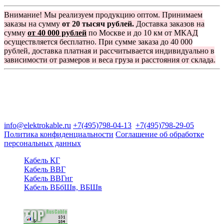
Внимание! Мы реализуем продукцию оптом. Принимаем
заказы на сумму
от 20 тысяч рублей.
Доставка заказов на
сумму
от 40 000 рублей
по Москве и до 10 км от МКАД
осуществляется бесплатно. При сумме заказа до 40 000
рублей, доставка платная и рассчитывается индивидуально в
зависимости от размеров и веса груза и расстояния от склада.
Группа компаний "Электрокабель"
125480, Москва, Туристская ул, д.25, корп.1, оф. 21
info@elektrokable.ru
+7(495)798-04-13
+7(495)798-29-05
Политика конфиденциальности
Соглашение об обработке
персональных данных
Кабель КГ
Кабель ВВГ
Кабель ВВГнг
Кабель ВБбШв, ВБШв