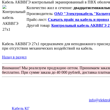
Кабель АКВВГЭ контрольный экранированный в ПВХ оболоч
Количество жил и сечение:
двадцатисемижильны
Производитель:
ОАО "Электрокабель "Кольчуг
Прайс-лист:
Скачать прайс на кабель и провод
Другой товар:
Контрольный кабель АКВВГЭ 27
Кабель АКВВГЭ 27х1 предназначен для неподвижного присоедин
при отсутствии механических воздействий на кабель.
Назад в раздел
Внимание! Мы реализуем продукцию оптом. Принимаем заказ
бесплатно. При сумме заказа до 40 000 рублей, доставка платна
Группа компаний "Электрокабель"
125480, Москва, Туристская ул, д.25, корп.1, оф. 21
info@elektro
Кабель КГ