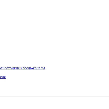
огнестойкие кабель-каналы
еля