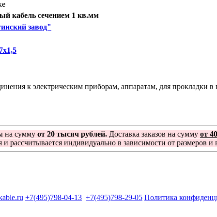
ке
й кабель сечением 1 кв.мм
инский завод"
х1,5
ения к электрическим приборам, аппаратам, для прокладки в п
ы на сумму
от 20 тысяч рублей.
Доставка заказов на сумму
от 4
я и рассчитывается индивидуально в зависимости от размеров и в
kable.ru
+7(495)798-04-13
+7(495)798-29-05
Политика конфиденц