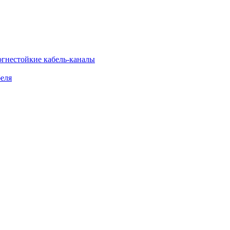
огнестойкие кабель-каналы
еля