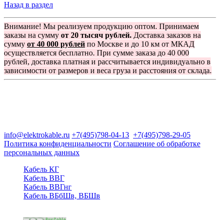
Назад в раздел
Внимание! Мы реализуем продукцию оптом. Принимаем
заказы на сумму
от 20 тысяч рублей.
Доставка заказов на
сумму
от 40 000 рублей
по Москве и до 10 км от МКАД
осуществляется бесплатно. При сумме заказа до 40 000
рублей, доставка платная и рассчитывается индивидуально в
зависимости от размеров и веса груза и расстояния от склада.
Группа компаний "Электрокабель"
125480, Москва, Туристская ул, д.25, корп.1, оф. 21
info@elektrokable.ru
+7(495)798-04-13
+7(495)798-29-05
Политика конфиденциальности
Соглашение об обработке
персональных данных
Кабель КГ
Кабель ВВГ
Кабель ВВГнг
Кабель ВБбШв, ВБШв