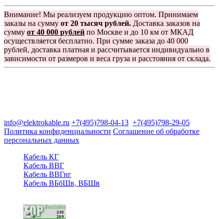
Внимание! Мы реализуем продукцию оптом. Принимаем
заказы на сумму
от 20 тысяч рублей.
Доставка заказов на
сумму
от 40 000 рублей
по Москве и до 10 км от МКАД
осуществляется бесплатно. При сумме заказа до 40 000
рублей, доставка платная и рассчитывается индивидуально в
зависимости от размеров и веса груза и расстояния от склада.
Группа компаний "Электрокабель"
125480, Москва, Туристская ул, д.25, корп.1, оф. 21
info@elektrokable.ru
+7(495)798-04-13
+7(495)798-29-05
Политика конфиденциальности
Соглашение об обработке
персональных данных
Кабель КГ
Кабель ВВГ
Кабель ВВГнг
Кабель ВБбШв, ВБШв