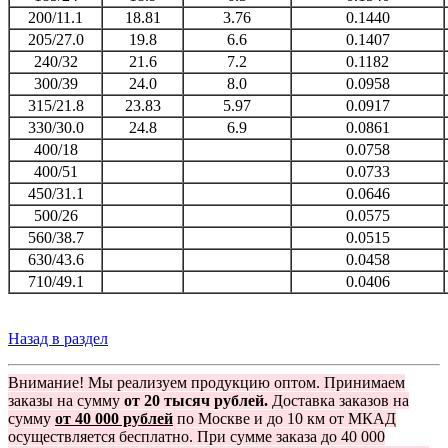
200/11.1
18.81
3.76
0.1440
205/27.0
19.8
6.6
0.1407
240/32
21.6
7.2
0.1182
300/39
24.0
8.0
0.0958
315/21.8
23.83
5.97
0.0917
330/30.0
24.8
6.9
0.0861
400/18
0.0758
400/51
0.0733
450/31.1
0.0646
500/26
0.0575
560/38.7
0.0515
630/43.6
0.0458
710/49.1
0.0406
Назад в раздел
Внимание! Мы реализуем продукцию оптом. Принимаем
заказы на сумму
от 20 тысяч рублей.
Доставка заказов на
сумму
от 40 000 рублей
по Москве и до 10 км от МКАД
осуществляется бесплатно. При сумме заказа до 40 000