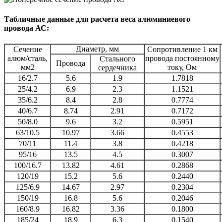
Табличные данные для расчета веса алюминиевого
провода АС:
Диаметр, мм
Сечение
Сопротивление 1 км
алюм/сталь,
провода постоянному
Стального
Провода
мм2
току, Ом
сердечника
16/2.7
5.6
1.9
1.7818
25/4.2
6.9
2.3
1.1521
35/6.2
8.4
2.8
0.7774
40/6.7
8.74
2.91
0.7172
50/8.0
9.6
3.2
0.5951
63/10.5
10.97
3.66
0.4553
70/11
11.4
3.8
0.4218
95/16
13.5
4.5
0.3007
100/16.7
13.82
4.61
0.2868
120/19
15.2
5.6
0.2440
125/6.9
14.67
2.97
0.2304
150/19
16.8
5.6
0.2046
160/8.9
16.82
3.36
0.1800
185/24
18.9
6.3
0.1540