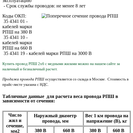
эксплуатацию
- Срок службы проводов: не менее 8 лет
Коды ОКП:
35 4341 01 -
кабелей марки
РПШ на 380 В
35 4341 10 -
кабелей марки
РПШ на 660 В
35 4341 19 - кабелей марки РПШ на 3000 В
Купить провод РПШ 2х6 с медными жилами можно на нашем сайте за
наличный и безналичный расчет.
Продажа провода РПШ
осуществляется со склада в Москве. Стоимость в
прайс-листе указана с НДС.
Табличные данные для расчета веса провода РПШ в
зависимости от сечения:
Число
Наружный диаметр
Вес 1 км провода на
жил и
провода, мм
напряжение (В), кг
сечение,
380 В
660 В
380 В
660
В
мм2