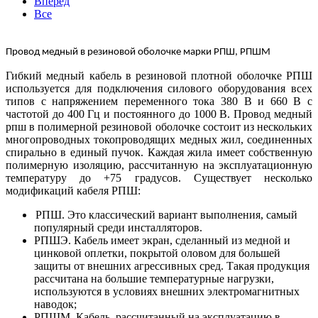
Вперед
Все
Провод медный в резиновой оболочке марки РПШ, РПШМ
Гибкий медный кабель в резиновой плотной оболочке РПШ
используется для подключения силового оборудования всех
типов с напряжением переменного тока 380 В и 660 В с
частотой до 400 Гц и постоянного до 1000 В. Провод медный
рпш в полимерной резиновой оболочке состоит из нескольких
многопроводных токопроводящих медных жил, соединенных
спирально в единый пучок. Каждая жила имеет собственную
полимерную изоляцию, рассчитанную на эксплуатационную
температуру до +75 градусов. Существует несколько
модификаций кабеля РПШ:
РПШ. Это классический вариант выполнения, самый
популярный среди инсталляторов.
РПШЭ. Кабель имеет экран, сделанный из медной и
цинковой оплетки, покрытой оловом для большей
защиты от внешних агрессивных сред. Такая продукция
рассчитана на большие температурные нагрузки,
используются в условиях внешних электромагнитных
наводок;
РПШМ. Кабель, рассчитанный на эксплуатацию в