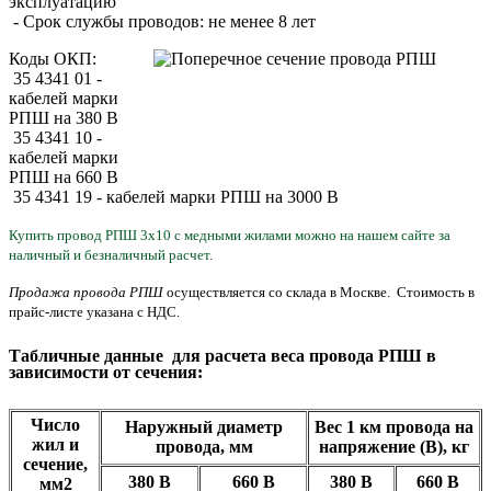
эксплуатацию
- Срок службы проводов: не менее 8 лет
Коды ОКП:
35 4341 01 -
кабелей марки
РПШ на 380 В
35 4341 10 -
кабелей марки
РПШ на 660 В
35 4341 19 - кабелей марки РПШ на 3000 В
Купить провод РПШ 3х10 с медными жилами можно на нашем сайте за
наличный и безналичный расчет.
Продажа провода РПШ
осуществляется со склада в Москве. Стоимость в
прайс-листе указана с НДС.
Табличные данные для расчета веса провода РПШ в
зависимости от сечения:
Число
Наружный диаметр
Вес 1 км провода на
жил и
провода, мм
напряжение (В), кг
сечение,
380 В
660 В
380 В
660
В
мм2