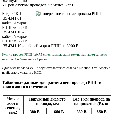
эксплуатацию
- Срок службы проводов: не менее 8 лет
Коды ОКП:
35 4341 01 -
кабелей марки
РПШ на 380 В
35 4341 10 -
кабелей марки
РПШ на 660 В
35 4341 19 - кабелей марки РПШ на 3000 В
Купить провод РПШ 4х0,75 с медными жилами можно на нашем сайте за
наличный и безналичный расчет.
Продажа провода РПШ
осуществляется со склада в Москве. Стоимость в
прайс-листе указана с НДС.
Табличные данные для расчета веса провода РПШ в
зависимости от сечения:
Число
Наружный диаметр
Вес 1 км провода на
жил и
провода, мм
напряжение (В), кг
сечение,
380 В
660 В
380 В
660
В
мм2