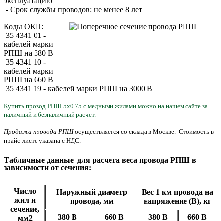
эксплуатацию
- Срок службы проводов: не менее 8 лет
Коды ОКП:
35 4341 01 -
кабелей марки
РПШ на 380 В
35 4341 10 -
кабелей марки
РПШ на 660 В
35 4341 19 - кабелей марки РПШ на 3000 В
Купить провод РПШ 5х0.75 с медными жилами можно на нашем сайте за
наличный и безналичный расчет.
Продажа провода РПШ
осуществляется со склада в Москве. Стоимость в
прайс-листе указана с НДС.
Табличные данные для расчета веса провода РПШ в
зависимости от сечения:
Число
Наружный диаметр
Вес 1 км провода на
жил и
провода, мм
напряжение (В), кг
сечение,
380 В
660 В
380 В
660
В
мм2