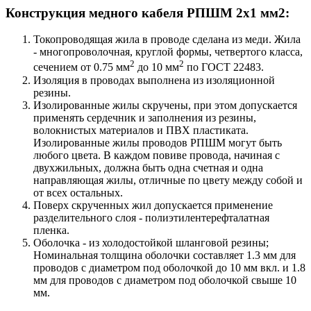
Конструкция медного кабеля РПШМ 2х1 мм2:
Токопроводящая жила в проводе сделана из меди. Жила
- многопроволочная, круглой формы, четвертого класса,
2
2
сечением от 0.75 мм
до 10 мм
по ГОСТ 22483.
Изоляция в проводах выполнена из изоляционной
резины.
Изолированные жилы скручены, при этом допускается
применять сердечник и заполнения из резины,
волокнистых материалов и ПВХ пластиката.
Изолированные жилы проводов РПШМ могут быть
любого цвета. В каждом повиве провода, начиная с
двухжильных, должна быть одна счетная и одна
направляющая жилы, отличные по цвету между собой и
от всех остальных.
Поверх скрученных жил допускается применение
разделительного слоя - полиэтилентерефталатная
пленка.
Оболочка - из холодостойкой шланговой резины;
Номинальная толщина оболочки составляет 1.3 мм для
проводов с диаметром под оболочкой до 10 мм вкл. и 1.8
мм для проводов с диаметром под оболочкой свыше 10
мм.