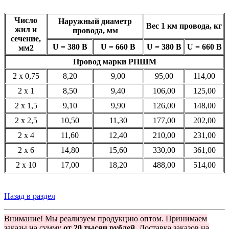
Число
Наружный диаметр
Вес 1 км провода, кг
жил и
провода, мм
сечение,
U = 380 В
U = 660 В
U = 380 В
U = 660
В
мм2
Провод марки РПШМ
2 x 0,75
8,20
9,00
95,00
114,00
2 x 1
8,50
9,40
106,00
125,00
2 x 1,5
9,10
9,90
126,00
148,00
2 x 2,5
10,50
11,30
177,00
202,00
2 x 4
11,60
12,40
210,00
231,00
2 x 6
14,80
15,60
330,00
361,00
2 x 10
17,00
18,20
488,00
514,00
Назад в раздел
Внимание! Мы реализуем продукцию оптом. Принимаем
заказы на сумму
от 20 тысяч рублей.
Доставка заказов на