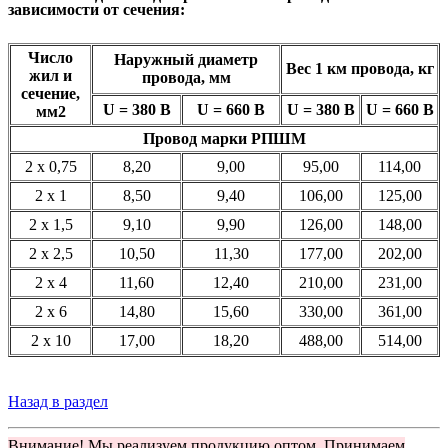
зависимости от сечения:
Число
Наружный диаметр
Вес 1 км провода, кг
жил и
провода, мм
сечение,
U = 380 В
U = 660 В
U = 380 В
U = 660
В
мм2
Провод марки РПШМ
2 x 0,75
8,20
9,00
95,00
114,00
2 x 1
8,50
9,40
106,00
125,00
2 x 1,5
9,10
9,90
126,00
148,00
2 x 2,5
10,50
11,30
177,00
202,00
2 x 4
11,60
12,40
210,00
231,00
2 x 6
14,80
15,60
330,00
361,00
2 x 10
17,00
18,20
488,00
514,00
Назад в раздел
Внимание! Мы реализуем продукцию оптом. Принимаем