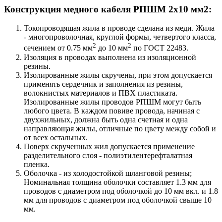
Конструкция медного кабеля РПШМ 2х10 мм2:
Токопроводящая жила в проводе сделана из меди. Жила
- многопроволочная, круглой формы, четвертого класса,
2
2
сечением от 0.75 мм
до 10 мм
по ГОСТ 22483.
Изоляция в проводах выполнена из изоляционной
резины.
Изолированные жилы скручены, при этом допускается
применять сердечник и заполнения из резины,
волокнистых материалов и ПВХ пластиката.
Изолированные жилы проводов РПШМ могут быть
любого цвета. В каждом повиве провода, начиная с
двухжильных, должна быть одна счетная и одна
направляющая жилы, отличные по цвету между собой и
от всех остальных.
Поверх скрученных жил допускается применение
разделительного слоя - полиэтилентерефталатная
пленка.
Оболочка - из холодостойкой шланговой резины;
Номинальная толщина оболочки составляет 1.3 мм для
проводов с диаметром под оболочкой до 10 мм вкл. и 1.8
мм для проводов с диаметром под оболочкой свыше 10
мм.