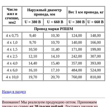
Число
Наружный диаметр
Вес 1 км провода, кг
жил и
провода, мм
сечение,
U = 380 В
U = 660 В
U = 380 В
U = 660
В
мм2
Провод марки РПШМ
4 x 0,75
9,40
10,30
124,00
148,00
4 x 1,0
9,70
10,70
140,00
166,00
4 x 1,5
10,50
11,40
171,00
199,00
4 x 2,5
12,10
14,10
242,00
307,00
4 x 4,0
14,40
15,40
357,00
393,00
4 x 6,0
16,10
17,10
484,00
524,00
4 x 10,0
19,70
20,70
760,00
810,00
Назад в раздел
Внимание! Мы реализуем продукцию оптом. Принимаем
заказы на сумму
от 20 тысяч рублей.
Доставка заказов на