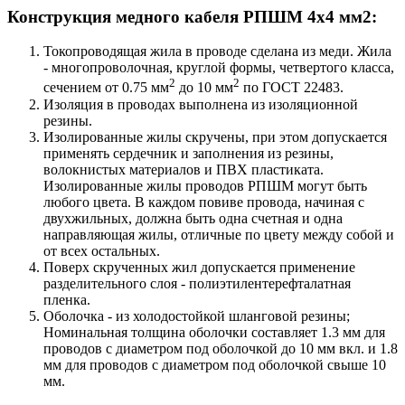
Конструкция медного кабеля РПШМ 4х4 мм2:
Токопроводящая жила в проводе сделана из меди. Жила
- многопроволочная, круглой формы, четвертого класса,
2
2
сечением от 0.75 мм
до 10 мм
по ГОСТ 22483.
Изоляция в проводах выполнена из изоляционной
резины.
Изолированные жилы скручены, при этом допускается
применять сердечник и заполнения из резины,
волокнистых материалов и ПВХ пластиката.
Изолированные жилы проводов РПШМ могут быть
любого цвета. В каждом повиве провода, начиная с
двухжильных, должна быть одна счетная и одна
направляющая жилы, отличные по цвету между собой и
от всех остальных.
Поверх скрученных жил допускается применение
разделительного слоя - полиэтилентерефталатная
пленка.
Оболочка - из холодостойкой шланговой резины;
Номинальная толщина оболочки составляет 1.3 мм для
проводов с диаметром под оболочкой до 10 мм вкл. и 1.8
мм для проводов с диаметром под оболочкой свыше 10
мм.