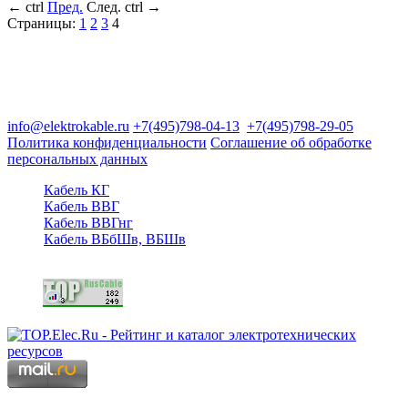
←
ctrl
Пред.
След.
ctrl
→
Страницы:
1
2
3
4
Группа компаний "Электрокабель"
125480, Москва, Туристская ул, д.25, корп.1, оф. 21
info@elektrokable.ru
+7(495)798-04-13
+7(495)798-29-05
Политика конфиденциальности
Соглашение об обработке
персональных данных
Кабель КГ
Кабель ВВГ
Кабель ВВГнг
Кабель ВБбШв, ВБШв