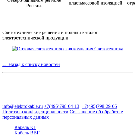
Северо-Западном регионе
пластмассовой изоляцией
отр
России.
Светотехнические решения и полный каталог
электротехнической продукции:
← Назад к списку новостей
Группа компаний "Электрокабель"
125480, Москва, Туристская ул, д.25, корп.1, оф. 21
info@elektrokable.ru
+7(495)798-04-13
+7(495)798-29-05
Политика конфиденциальности
Соглашение об обработке
персональных данных
Кабель КГ
Кабель ВВГ