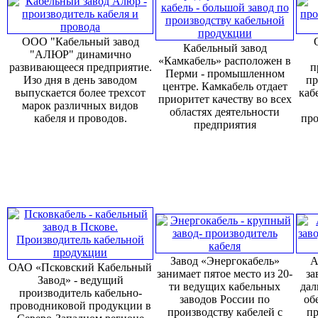
ООО "Кабельный завод
Кабельный завод
"АЛЮР" динамично
«Камкабель» расположен в
развивающееся предприятие.
п
Перми - промышленном
Изо дня в день заводом
пр
центре. Камкабель отдает
выпускается более трехсот
каб
приоритет качеству во всех
марок различных видов
областях деятельности
кабеля и проводов.
про
предприятия
Завод «Энергокабель»
А
ОАО «Псковский Кабельный
занимает пятое место из 20-
за
Завод» - ведущий
ти ведущих кабельных
дал
производитель кабельно-
заводов России по
об
проводниковой продукции в
производству кабелей с
пр