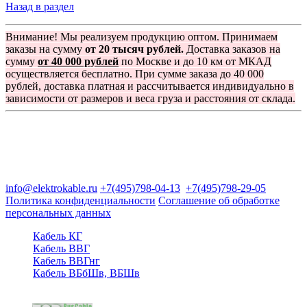
Назад в раздел
Внимание! Мы реализуем продукцию оптом. Принимаем
заказы на сумму
от 20 тысяч рублей.
Доставка заказов на
сумму
от 40 000 рублей
по Москве и до 10 км от МКАД
осуществляется бесплатно. При сумме заказа до 40 000
рублей, доставка платная и рассчитывается индивидуально в
зависимости от размеров и веса груза и расстояния от склада.
Группа компаний "Электрокабель"
125480, Москва, Туристская ул, д.25, корп.1, оф. 21
info@elektrokable.ru
+7(495)798-04-13
+7(495)798-29-05
Политика конфиденциальности
Соглашение об обработке
персональных данных
Кабель КГ
Кабель ВВГ
Кабель ВВГнг
Кабель ВБбШв, ВБШв