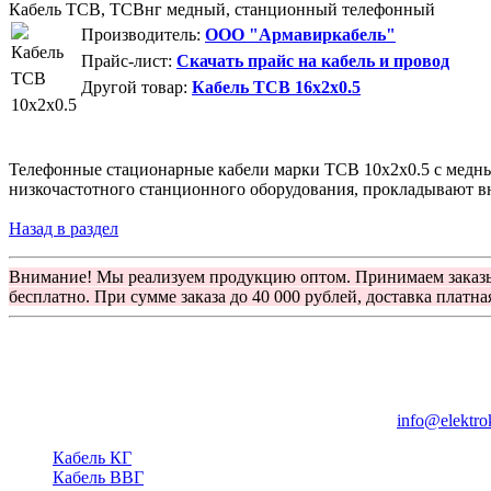
Кабель ТСВ, ТСВнг медный, станционный телефонный
Производитель:
ООО "Армавиркабель"
Прайс-лист:
Скачать прайс на кабель и провод
Другой товар:
Кабель ТСВ 16x2x0.5
Телефонные стационарные кабели марки ТСВ 10x2x0.5 с медн
низкочастотного станционного оборудования, прокладывают в
Назад в раздел
Внимание! Мы реализуем продукцию оптом. Принимаем заказ
бесплатно. При сумме заказа до 40 000 рублей, доставка платна
Группа компаний "Электрокабель"
125480, Москва, Туристская ул, д.25, корп.1, оф. 21
info@elektro
Кабель КГ
Кабель ВВГ