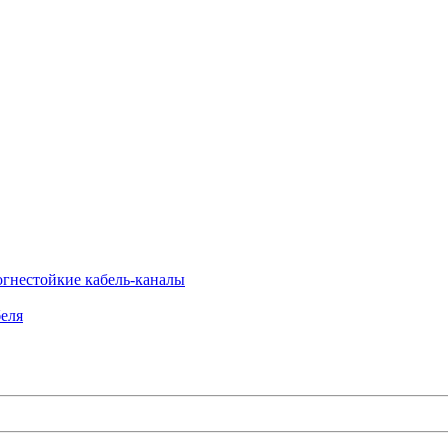
огнестойкие кабель-каналы
еля