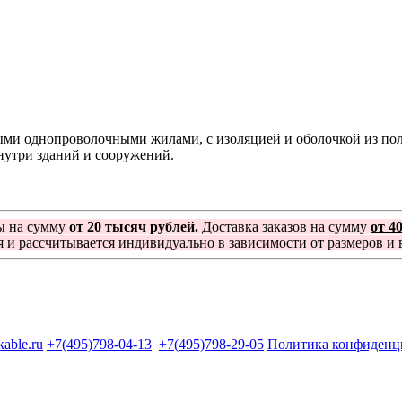
ыми однопроволочными жилами, с изоляцией и оболочкой из по
нутри зданий и сооружений.
ы на сумму
от 20 тысяч рублей.
Доставка заказов на сумму
от 4
я и рассчитывается индивидуально в зависимости от размеров и в
kable.ru
+7(495)798-04-13
+7(495)798-29-05
Политика конфиденц