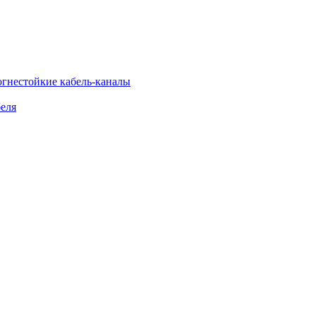
огнестойкие кабель-каналы
еля