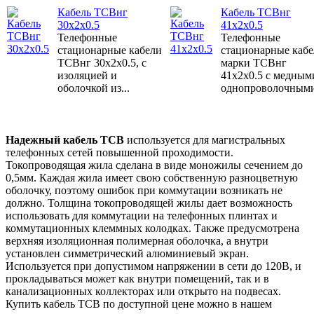
Кабель ТСВнг
Кабель ТСВнг
30x2x0.5
41x2x0.5
Телефонные
Телефонные
стационарные кабели
стационарные каб
ТСВнг 30x2x0.5, с
марки ТСВнг
изоляцией и
41x2x0.5 с медным
оболочкой из...
однопроволочными
Надежн
ый кабель ТСВ
используется для магистральных
телефонных сетей повышенной проходимости.
Токопроводящая жила сделана в виде моножилы сечением до
0,5мм. Каждая жила имеет свою собственную разноцветную
оболочку, поэтому ошибок при коммутации возникать не
должно. Толщина токопроводящей жилы дает возможность
использовать для коммутации на телефонных плинтах и
коммутационных клеммных колодках. Также предусмотрена
верхняя изоляционная полимерная оболочка, а внутри
установлен симметрический алюминиевый экран.
Используется при допустимом напряжении в сети до 120В, и
прокладываться может как внутри помещений, так и в
канализационных коллекторах или открыто на подвесах.
Купить кабель ТСВ по доступной цене можно в нашем