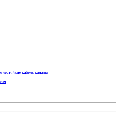
огнестойкие кабель-каналы
еля