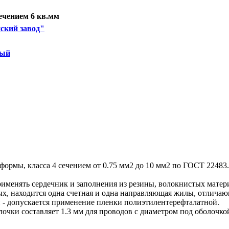
ечением 6 кв.мм
ский завод"
вый
формы, класса 4 сечением от 0.75 мм2 до 10 мм2 по ГОСТ 22483.
.
рименять сердечник и заполнения из резины, волокнистых мате
ых, находится одна счетная и одна направляющая жилы, отличаю
 - допускается применение пленки полиэтилентерефталатной.
чки составляет 1.3 мм для проводов с диаметром под оболочкой