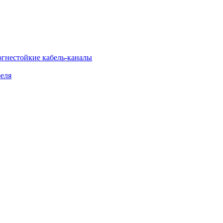
огнестойкие кабель-каналы
еля