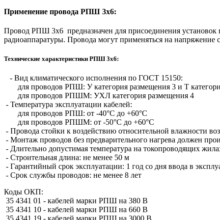
Применение провода РПШ 3х6:
Провод РПШ 3х6 предназначен для присоединения установок в 
радиоаппаратуры. Провода могут применяться на напряжение со
Технические характеристики РПШ 3х6:
- Вид климатического исполнения по ГОСТ 15150:
для проводов РПШ: У категория размещения 3 и Т категори
для проводов РПШМ: УХЛ категория размещения 4
- Температура эксплуатации кабелей:
для проводов РПШ: от -40°С до +60°С
для проводов РПШМ: от -50°С до +60°С
- Провода стойки к воздействию относительной влажности воз
- Монтаж проводов без предварительного нагрева должен произ
- Длительно допустимая температура на токопроводящих жилах
- Строительная длина: не менее 50 м
- Гарантийный срок эксплуатации: 1 год со дня ввода в экспл
- Срок службы проводов: не менее 8 лет
Коды ОКП:
35 4341 01 - кабелей марки РПШ на 380 В
35 4341 10 - кабелей марки РПШ на 660 В
35 4341 19 - кабелей марки РПШ на 3000 В