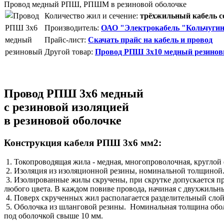
Провод медный РПШ, РПШМ в резиновой оболочке
Количество жил и сечение:
трёхжильный кабель с
Производитель:
ОАО "Электрокабель "Кольчугин
Прайс-лист:
Скачать прайс на кабель и провод
Другой товар:
Провод РПШ 3x10 медный резино
Провод РПШ 3х6 медный
с резиновой изоляцией
в резиновой оболочке
Конструкция кабеля РПШ 3х6 мм2:
1. Токопроводящая жила - медная, многопроволочная, круглой 
2. Изоляция из изоляционной резины, номинальной толщиной
3. Изолированные жилы скручены, при скрутке допускается п
любого цвета. В каждом повиве провода, начиная с двухжильн
4. Поверх скрученных жил располагается разделительный слой
5. Оболочка из шланговой резины. Номинальная толщина оболо
под оболочкой свыше 10 мм.