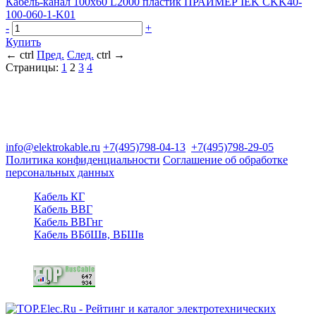
Кабель-канал 100х60 L2000 пластик ПРАЙМЕР IEK CKK40-
100-060-1-K01
-
+
Купить
←
ctrl
Пред.
След.
ctrl
→
Страницы:
1
2
3
4
Группа компаний "Электрокабель"
125480, Москва, Туристская ул, д.25, корп.1, оф. 21
info@elektrokable.ru
+7(495)798-04-13
+7(495)798-29-05
Политика конфиденциальности
Соглашение об обработке
персональных данных
Кабель КГ
Кабель ВВГ
Кабель ВВГнг
Кабель ВБбШв, ВБШв