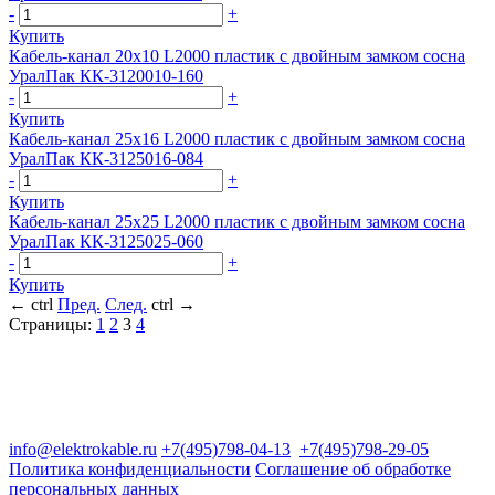
-
+
Купить
Кабель-канал 20х10 L2000 пластик с двойным замком сосна
УралПак КК-3120010-160
-
+
Купить
Кабель-канал 25х16 L2000 пластик с двойным замком сосна
УралПак КК-3125016-084
-
+
Купить
Кабель-канал 25х25 L2000 пластик с двойным замком сосна
УралПак КК-3125025-060
-
+
Купить
←
ctrl
Пред.
След.
ctrl
→
Страницы:
1
2
3
4
Группа компаний "Электрокабель"
125480, Москва, Туристская ул, д.25, корп.1, оф. 21
info@elektrokable.ru
+7(495)798-04-13
+7(495)798-29-05
Политика конфиденциальности
Соглашение об обработке
персональных данных