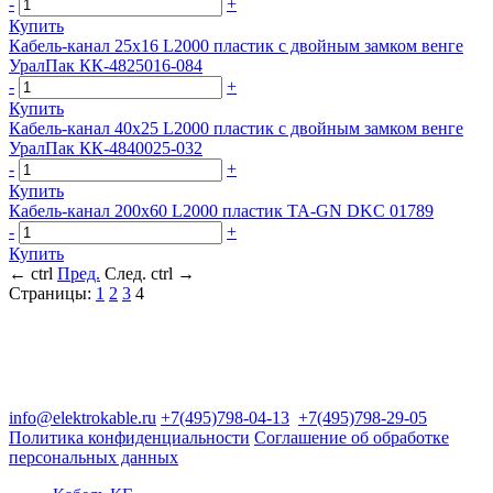
-
+
Купить
Кабель-канал 25х16 L2000 пластик с двойным замком венге
УралПак КК-4825016-084
-
+
Купить
Кабель-канал 40х25 L2000 пластик с двойным замком венге
УралПак КК-4840025-032
-
+
Купить
Кабель-канал 200х60 L2000 пластик TA-GN DKC 01789
-
+
Купить
←
ctrl
Пред.
След.
ctrl
→
Страницы:
1
2
3
4
Группа компаний "Электрокабель"
125480, Москва, Туристская ул, д.25, корп.1, оф. 21
info@elektrokable.ru
+7(495)798-04-13
+7(495)798-29-05
Политика конфиденциальности
Соглашение об обработке
персональных данных