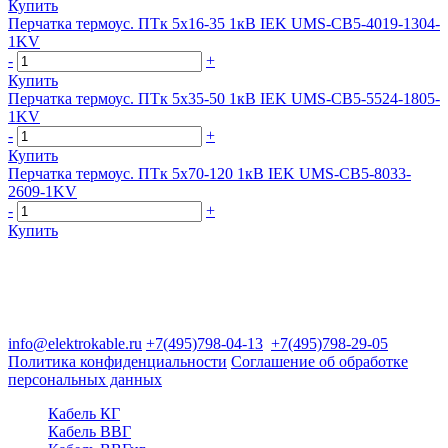
Купить
Перчатка термоус. ПТк 5х16-35 1кВ IEK UMS-CB5-4019-1304-
1KV
-
+
Купить
Перчатка термоус. ПТк 5х35-50 1кВ IEK UMS-CB5-5524-1805-
1KV
-
+
Купить
Перчатка термоус. ПТк 5х70-120 1кВ IEK UMS-CB5-8033-
2609-1KV
-
+
Купить
Группа компаний "Электрокабель"
125480, Москва, Туристская ул, д.25, корп.1, оф. 21
info@elektrokable.ru
+7(495)798-04-13
+7(495)798-29-05
Политика конфиденциальности
Соглашение об обработке
персональных данных
Кабель КГ
Кабель ВВГ