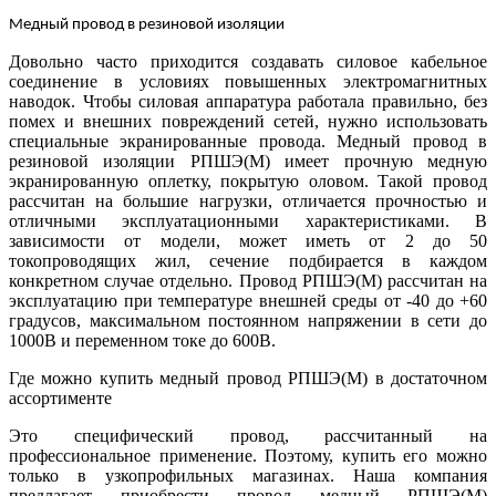
Медный провод в резиновой изоляции
Довольно часто приходится создавать силовое кабельное
соединение в условиях повышенных электромагнитных
наводок. Чтобы силовая аппаратура работала правильно, без
помех и внешних повреждений сетей, нужно использовать
специальные экранированные провода. Медный провод в
резиновой изоляции РПШЭ(М) имеет прочную медную
экранированную оплетку, покрытую оловом. Такой провод
рассчитан на большие нагрузки, отличается прочностью и
отличными эксплуатационными характеристиками. В
зависимости от модели, может иметь от 2 до 50
токопроводящих жил, сечение подбирается в каждом
конкретном случае отдельно. Провод РПШЭ(М) рассчитан на
эксплуатацию при температуре внешней среды от -40 до +60
градусов, максимальном постоянном напряжении в сети до
1000В и переменном токе до 600В.
Где можно купить медный провод РПШЭ(М) в достаточном
ассортименте
Это специфический провод, рассчитанный на
профессиональное применение. Поэтому, купить его можно
только в узкопрофильных магазинах. Наша компания
предлагает приобрести
провод медный РПШЭ(М)