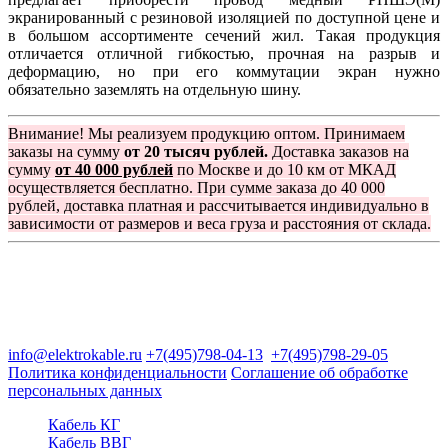
экранированный с резиновой изоляцией по доступной цене и
в большом ассортименте сечений жил. Такая продукция
отличается отличной гибкостью, прочная на разрыв и
деформацию, но при его коммутации экран нужно
обязательно заземлять на отдельную шину.
Внимание! Мы реализуем продукцию оптом. Принимаем
заказы на сумму
от 20 тысяч рублей.
Доставка заказов на
сумму
от 40 000 рублей
по Москве и до 10 км от МКАД
осуществляется бесплатно. При сумме заказа до 40 000
рублей, доставка платная и рассчитывается индивидуально в
зависимости от размеров и веса груза и расстояния от склада.
Группа компаний "Электрокабель"
125480, Москва, Туристская ул, д.25, корп.1, оф. 21
info@elektrokable.ru
+7(495)798-04-13
+7(495)798-29-05
Политика конфиденциальности
Соглашение об обработке
персональных данных
Кабель КГ
Кабель ВВГ