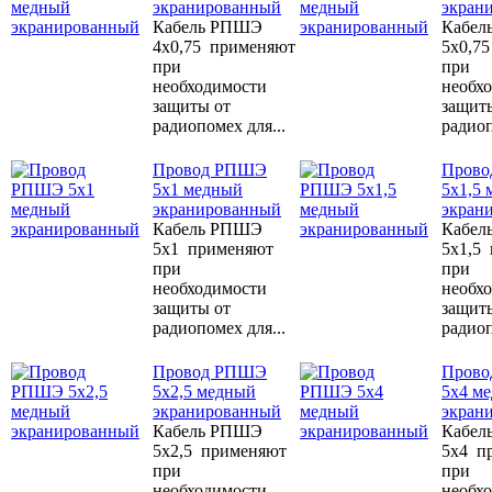
экранированный
экран
Кабель РПШЭ
Кабел
4х0,75 применяют
5х0,7
при
при
необходимости
необх
защиты от
защит
радиопомех для...
радиоп
Провод РПШЭ
Пров
5х1 медный
5х1,5
экранированный
экран
Кабель РПШЭ
Кабел
5х1 применяют
5х1,5
при
при
необходимости
необх
защиты от
защит
радиопомех для...
радиоп
Провод РПШЭ
Пров
5х2,5 медный
5х4 м
экранированный
экран
Кабель РПШЭ
Кабел
5х2,5 применяют
5х4 п
при
при
необходимости
необх