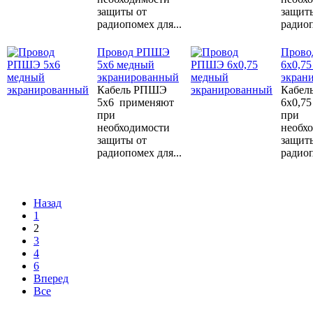
защиты от
защит
радиопомех для...
радиоп
Провод РПШЭ
Пров
5х6 медный
6х0,7
экранированный
экран
Кабель РПШЭ
Кабел
5х6 применяют
6х0,7
при
при
необходимости
необх
защиты от
защит
радиопомех для...
радиоп
Назад
1
2
3
4
6
Вперед
Все