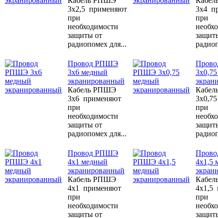
Кабель РПШЭ
Кабел
3x2,5 применяют
3x4 п
при
при
необходимости
необх
защиты от
защит
радиопомех для...
радиоп
Провод РПШЭ
Пров
3x6 медный
3х0,7
экранированный
экран
Кабель РПШЭ
Кабел
3x6 применяют
3х0,7
при
при
необходимости
необх
защиты от
защит
радиопомех для...
радиоп
Провод РПШЭ
Пров
4x1 медный
4x1,5
экранированный
экран
Кабель РПШЭ
Кабел
4x1 применяют
4x1,5
при
при
необходимости
необх
защиты от
защит