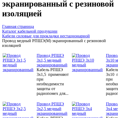
экранированный с резиновой
изоляцией
Главная страница
Каталог кабельной продукции
Кабели силовые для прокладки нестационарной
Провод медный РПШЭ(М) экранированный с резиновой
изоляцией
Провод РПШЭ
Пров
3x1,5 медный
3x10 
экранированный
экран
Кабель РПШЭ
Кабел
3x1,5 применяют
3x10 
при
при
необходимости
необх
защиты от
защит
радиопомех для...
радиоп
Провод РПШЭ
Пров
3x2,5 медный
3x4 м
экранированный
экран