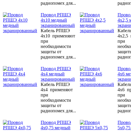
радиопомех для...
радиоп
Провод РПШЭ
Пров
4x10 медный
4x2,5
экранированный
экран
Кабель РПШЭ
Кабел
4x10 применяют
4x2,5
при
при
необходимости
необх
защиты от
защит
радиопомех для...
радиоп
Провод РПШЭ
Пров
4x4 медный
4x6 м
экранированный
экран
Кабель РПШЭ
Кабел
4x4 применяют
4x6 п
при
при
необходимости
необх
защиты от
защит
радиопомех для...
радиоп
Провод РПШЭ
Пров
4х0,75 медный
5х0,7